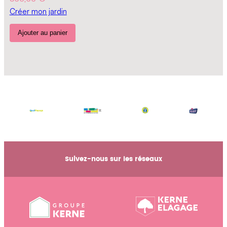
n
Créer mon jardin
Ajouter au panier
Suivez-nous sur les réseaux