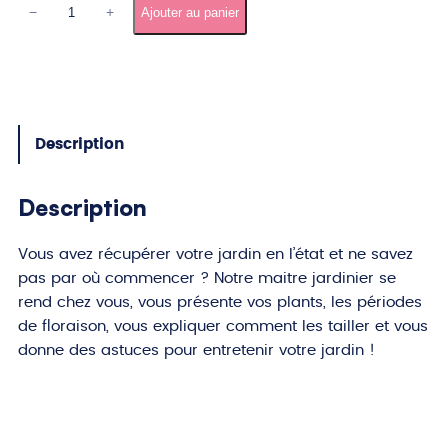
q
−
+
Ajouter au panier
u
a
n
t
i
Description
t
é
d
Description
e
A
Vous avez récupérer votre jardin en l’état et ne savez
p
pas par où commencer ? Notre maitre jardinier se
p
rend chez vous, vous présente vos plants, les périodes
r
de floraison, vous expliquer comment les tailler et vous
e
donne des astuces pour entretenir votre jardin !
n
d
r
e